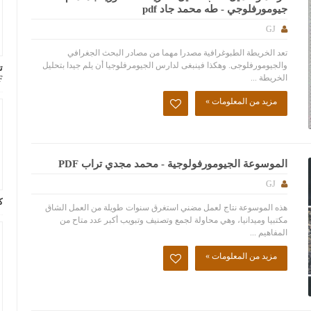
جيومورفلوجي - طه محمد جاد pdf
GJ
تعد الخريطة الطبوغرافية مصدرا مهما من مصادر البحث الجغرافي
والجيومورفلوجی. وهكذا فينبغی لدارس الجيومرفلوجيا أن يلم جيدا بتحليل
الخريطة ...
F
مزيد من المعلومات »
الموسوعة الجيومورفولوجية - محمد مجدي تراب PDF
GJ
ك
هذه الموسوعة نتاج لعمل مضني استغرق سنوات طويلة من العمل الشاق
مكتبيا وميدانيا، وهي محاولة لجمع وتصنيف وتبويب أكبر عدد متاح من
المفاهيم ...
مزيد من المعلومات »