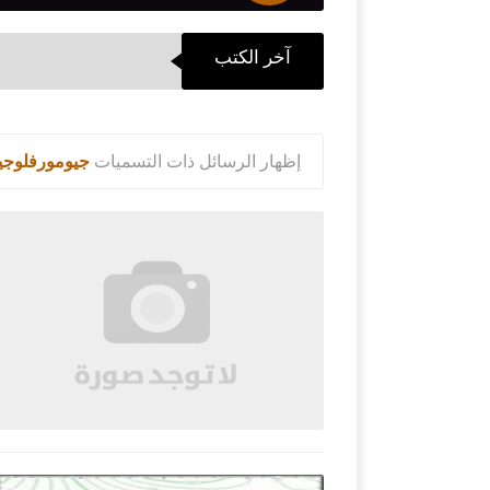
آخر الكتب
‏إظهار الرسائل ذات التسميات
جيومورفلوجيا